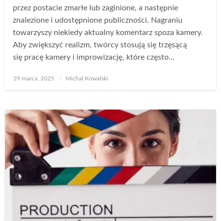
przez postacie zmarłe lub zaginione, a następnie
znalezione i udostępnione publiczności. Nagraniu
towarzyszy niekiedy aktualny komentarz spoza kamery.
Aby zwiększyć realizm, twórcy stosują się trzęsącą
się pracę kamery i improwizację, które często…
Opublikowane
29 marca, 2025
Michal Kowalski
w