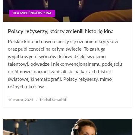
DLA MIŁOŚNIKÓW KINA
Polscy reżyserzy, którzy zmienili historię kina
Polskie kino od dawna cieszy się uznaniem krytyków
oraz publiczności na całym świecie. To zasługa
wyjątkowych twórców, którzy dzięki swojemu
talentowi, odwadze i niekonwencjonalnemu podejściu
do filmowej narracji zapisali się na kartach historii
światowej kinematografii. Polscy reżyserzy, mimo
różnych okresów…
Opublikowane
10 marca, 2025
Michal Kowalski
w