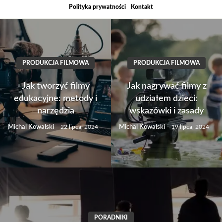
Skip
Polityka prywatności
Kontakt
to
content
PRODUKCJA FILMOWA
PRODUKCJA FILMOWA
Jak tworzyć filmy
Jak nagrywać filmy z
edukacyjne: metody i
udziałem dzieci:
narzędzia
wskazówki i zasady
Michal Kowalski
Michal Kowalski
22 lipca, 2024
19 lipca, 2024
PORADNIKI