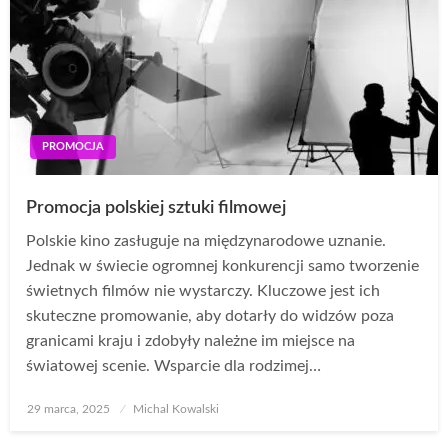
PROMOCJA
Promocja polskiej sztuki filmowej
Polskie kino zasługuje na międzynarodowe uznanie.
Jednak w świecie ogromnej konkurencji samo tworzenie
świetnych filmów nie wystarczy. Kluczowe jest ich
skuteczne promowanie, aby dotarły do widzów poza
granicami kraju i zdobyły należne im miejsce na
światowej scenie. Wsparcie dla rodzimej…
Opublikowane
29 marca, 2025
Michal Kowalski
w