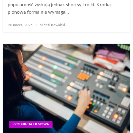
popularność zyskują jednak shortsy i rolki. Krótka
pionowa forma nie wymaga…
Opublikowane
20 marca, 2025
Michal Kowalski
w
PRODUKCJA FILMOWA