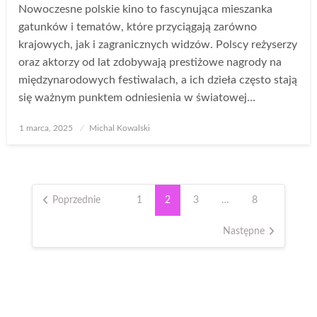
Nowoczesne polskie kino to fascynująca mieszanka
gatunków i tematów, które przyciągają zarówno
krajowych, jak i zagranicznych widzów. Polscy reżyserzy
oraz aktorzy od lat zdobywają prestiżowe nagrody na
międzynarodowych festiwalach, a ich dzieła często stają
się ważnym punktem odniesienia w światowej…
Opublikowane
1 marca, 2025
Michal Kowalski
w
Stronicowanie
wpisów
Poprzednie
1
2
3
…
8
Następne