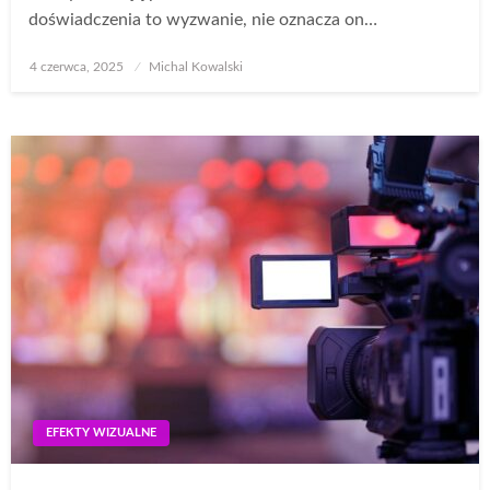
doświadczenia to wyzwanie, nie oznacza on…
Opublikowane
4 czerwca, 2025
Michal Kowalski
w
EFEKTY WIZUALNE