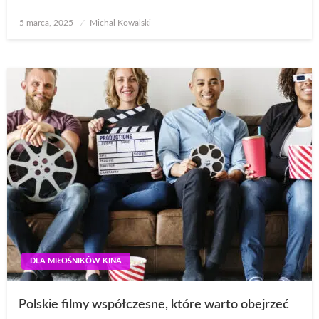
Opublikowane
5 marca, 2025
Michal Kowalski
w
DLA MIŁOŚNIKÓW KINA
Polskie filmy współczesne, które warto obejrzeć