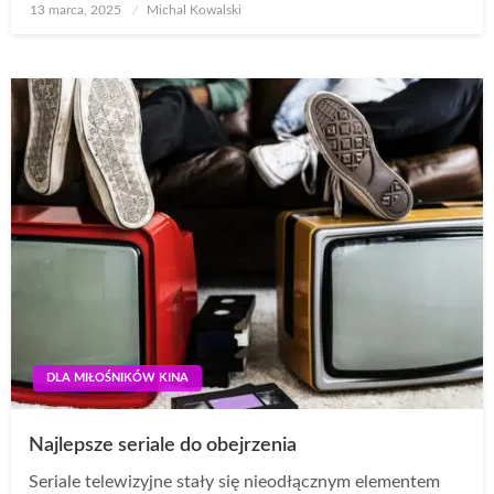
Opublikowane
13 marca, 2025
Michal Kowalski
w
DLA MIŁOŚNIKÓW KINA
Najlepsze seriale do obejrzenia
Seriale telewizyjne stały się nieodłącznym elementem