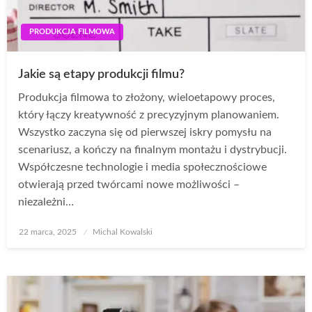
PRODUKCJA FILMOWA
Jakie są etapy produkcji filmu?
Produkcja filmowa to złożony, wieloetapowy proces,
który łączy kreatywność z precyzyjnym planowaniem.
Wszystko zaczyna się od pierwszej iskry pomysłu na
scenariusz, a kończy na finalnym montażu i dystrybucji.
Współczesne technologie i media społecznościowe
otwierają przed twórcami nowe możliwości –
niezależni…
Opublikowane
22 marca, 2025
Michal Kowalski
w