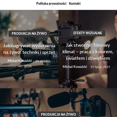
Skip
Polityka prywatności
Kontakt
to
content
EFEKTY WIZUALNE
PRODUKCJA NA ŻYWO
Jak stworzyć filmowy
Jak nagrywać wydarzenia
klimat – praca z kolorem,
na żywo: techniki i sprzęt
światłem i dźwiękiem
Michal Kowalski
24 sierpnia,
2024
Michal Kowalski
19 lipca, 2025
PRODUKCJA NA ŻYWO