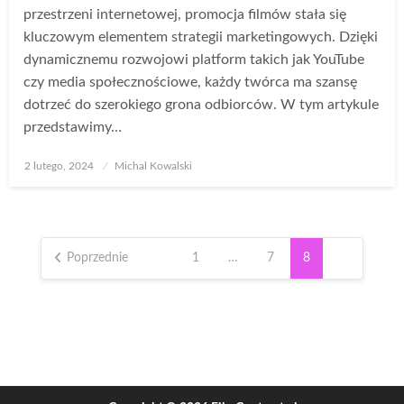
przestrzeni internetowej, promocja filmów stała się
kluczowym elementem strategii marketingowych. Dzięki
dynamicznemu rozwojowi platform takich jak YouTube
czy media społecznościowe, każdy twórca ma szansę
dotrzeć do szerokiego grona odbiorców. W tym artykule
przedstawimy…
Opublikowane
2 lutego, 2024
Michal Kowalski
w
Stronicowanie
wpisów
Poprzednie
1
…
7
8