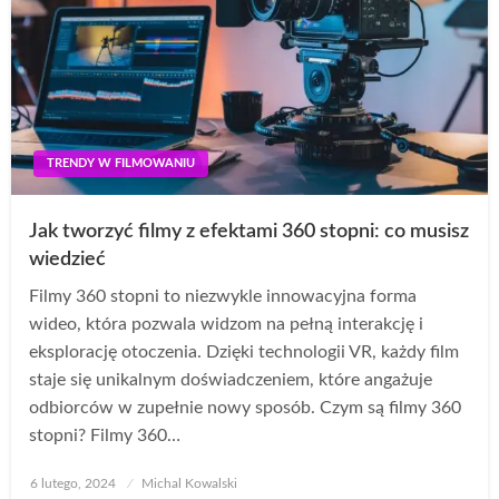
TRENDY W FILMOWANIU
Jak tworzyć filmy z efektami 360 stopni: co musisz
wiedzieć
Filmy 360 stopni to niezwykle innowacyjna forma
wideo, która pozwala widzom na pełną interakcję i
eksplorację otoczenia. Dzięki technologii VR, każdy film
staje się unikalnym doświadczeniem, które angażuje
odbiorców w zupełnie nowy sposób. Czym są filmy 360
stopni? Filmy 360…
Opublikowane
6 lutego, 2024
Michal Kowalski
w