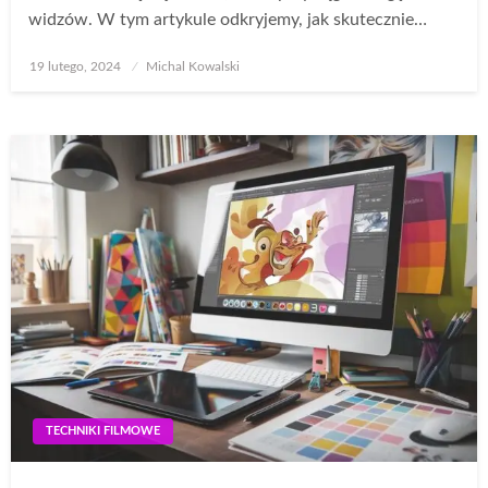
widzów. W tym artykule odkryjemy, jak skutecznie…
Opublikowane
19 lutego, 2024
Michal Kowalski
w
TECHNIKI FILMOWE