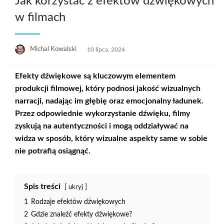
Jak korzystać z efektów dźwiękowych
w filmach
Opublikowane
Michal Kowalski
10 lipca, 2024
w
Efekty dźwiękowe są kluczowym elementem
produkcji filmowej, który podnosi jakość wizualnych
narracji, nadając im głębię oraz emocjonalny ładunek.
Przez odpowiednie wykorzystanie dźwięku, filmy
zyskują na autentyczności i mogą oddziaływać na
widza w sposób, który wizualne aspekty same w sobie
nie potrafią osiągnąć.
Spis treści
ukryj
1
Rodzaje efektów dźwiękowych
2
Gdzie znaleźć efekty dźwiękowe?