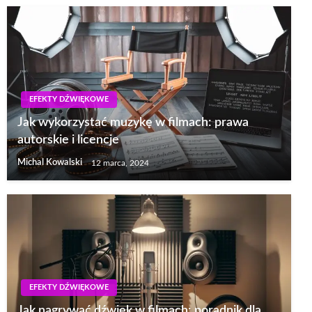
EFEKTY DŹWIĘKOWE
Jak wykorzystać muzykę w filmach: prawa
autorskie i licencje
Michal Kowalski
12 marca, 2024
EFEKTY DŹWIĘKOWE
Jak nagrywać dźwięk w filmach: poradnik dla