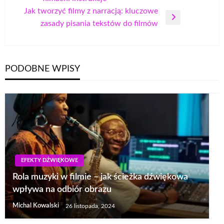
wpisu
wpis
Jak tworzyć filmy z narracją: kluczowe
Następny
zasady pisania tekstów do filmów
wpis
PODOBNE WPISY
EFEKTY DŹWIĘKOWE
Rola muzyki w filmie – jak ścieżka dźwiękowa
wpływa na odbiór obrazu
Michal Kowalski
26 listopada, 2024