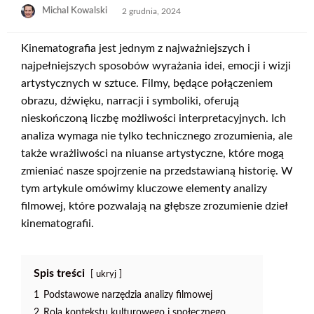
Opublikowane
Michal Kowalski
2 grudnia, 2024
w
Kinematografia jest jednym z najważniejszych i
najpełniejszych sposobów wyrażania idei, emocji i wizji
artystycznych w sztuce. Filmy, będące połączeniem
obrazu, dźwięku, narracji i symboliki, oferują
nieskończoną liczbę możliwości interpretacyjnych. Ich
analiza wymaga nie tylko technicznego zrozumienia, ale
także wrażliwości na niuanse artystyczne, które mogą
zmieniać nasze spojrzenie na przedstawianą historię. W
tym artykule omówimy kluczowe elementy analizy
filmowej, które pozwalają na głębsze zrozumienie dzieł
kinematografii.
Spis treści
ukryj
1
Podstawowe narzędzia analizy filmowej
2
Rola kontekstu kulturowego i społecznego