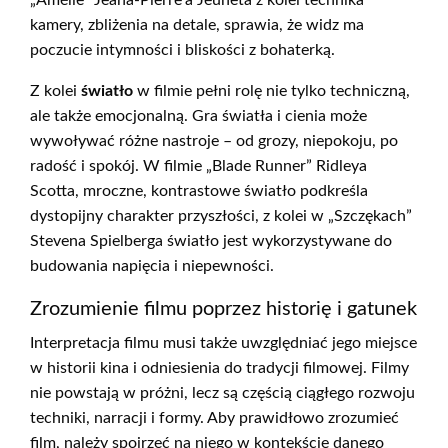
„Amélie” Jeana-Pierre’a Jeuneta z kolei technika
kamery, zbliżenia na detale, sprawia, że widz ma
poczucie intymności i bliskości z bohaterką.
Z kolei
światło
w filmie pełni rolę nie tylko techniczną,
ale także emocjonalną. Gra światła i cienia może
wywoływać różne nastroje – od grozy, niepokoju, po
radość i spokój. W filmie „Blade Runner” Ridleya
Scotta, mroczne, kontrastowe światło podkreśla
dystopijny charakter przyszłości, z kolei w „Szczękach”
Stevena Spielberga światło jest wykorzystywane do
budowania napięcia i niepewności.
Zrozumienie filmu poprzez historię i gatunek
Interpretacja filmu musi także uwzględniać jego miejsce
w historii kina i odniesienia do tradycji filmowej. Filmy
nie powstają w próżni, lecz są częścią ciągłego rozwoju
techniki, narracji i formy. Aby prawidłowo zrozumieć
film, należy spojrzeć na niego w kontekście danego