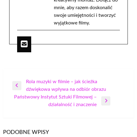
kreatywny montaż. Dołącz do
mnie, aby razem doskonalić
swoje umiejętności i tworzyć
wyjątkowe filmy.
Nawigacja
Rola muzyki w filmie – jak ścieżka
Poprzedni
dźwiękowa wpływa na odbiór obrazu
wpisu
wpis
Państwowy Instytut Sztuki Filmowej –
Następny
działalność i znaczenie
wpis
PODOBNE WPISY