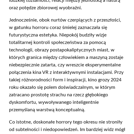
ludzkiej tożsamości, relacji między jednostką a naturą
oraz potędze zbiorowej wyobraźni.
Jednocześnie, obok nurtów czerpiących z przeszłości,
w gatunku horroru coraz śmielej zaznaczała się
futurystyczna estetyka. Niepokój budziły wizje
totalitarnej kontroli społeczeństwa za pomocą
technologii, obrazy postapokaliptycznych miast, w
których granica między człowiekiem a maszyną zostaje
niebezpiecznie zatar­ta, czy wreszcie eksperymentalne
połączenia kina VR z interaktywnymi instalacjami. Przy
takiej różnorodności form i inspiracji, kino grozy 2024
roku okazało się polem doświadczalnym, w którym
zatracano prostotę strachu na rzecz głębokiego
dyskomfortu, wywoływanego inteligentnie
przemyślaną warstwą konceptualną.
Co istotne, doskonałe horrory tego okresu nie stroniły
od subtelności i niedopowiedzeń. Im bardziej widz mógł