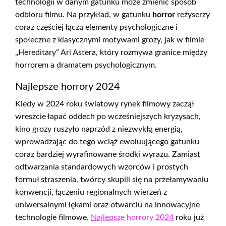
technologii w danym gatunku może zmienić sposób
odbioru filmu. Na przykład, w gatunku
horror
reżyserzy
coraz częściej łączą elementy psychologiczne i
społeczne z klasycznymi motywami grozy, jak w filmie
„Hereditary” Ari Astera, który rozmywa granice między
horrorem a dramatem psychologicznym.
Najlepsze horrory 2024
Kiedy w 2024 roku światowy rynek filmowy zaczął
wreszcie łapać oddech po wcześniejszych kryzysach,
kino grozy ruszyło naprzód z niezwykłą energią,
wprowadzając do tego wciąż ewoluującego gatunku
coraz bardziej wyrafinowane środki wyrazu. Zamiast
odtwarzania standardowych wzorców i prostych
formuł straszenia, twórcy skupili się na przełamywaniu
konwencji, łączeniu regionalnych wierzeń z
uniwersalnymi lękami oraz otwarciu na innowacyjne
technologie filmowe.
Najlepsze horrory 2024
roku już