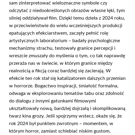
sam zinterpretować wieloznaczne symbole czy
odczytać z niedookreślonych obrazów własne lęki, tym
silniej oddziaływał film. Dzięki temu dzieła z 2024 roku,
w przeciwieństwie do wielu wcześniejszych produkcji
epatujących efekciarstwem, zaczęły pełnić rolę
artystycznych laboratorium – badały psychologiczne
mechanizmy strachu, testowały granice percepcji i
wreszcie zmuszały do myślenia o tym, co tak naprawdę
przeraża nas w świecie, w którym granice między
realnością a fikcją coraz bardziej się zacierają. W
efekcie ten rok stał się katalizatorem dalszych przemian
w horrorze. Bogactwo inspiracji, śmiałość formalna,
odwaga w eksplorowaniu tematów tabu oraz zdolność
do dialogu z innymi gatunkami filmowymi
ukształtowały nową, bardziej dojrzałą i skomplikowaną
twarz kina grozy. Jeśli spojrzymy wstecz, okaże się, że
rok 2024 był punktem zwrotnym – momentem, w
którym horror, zamiast schlebiać niskim gustom,