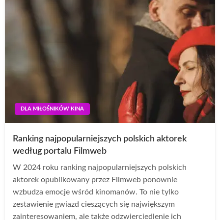
DLA MIŁOŚNIKÓW KINA
Ranking najpopularniejszych polskich aktorek
według portalu Filmweb
W 2024 roku ranking najpopularniejszych polskich
aktorek opublikowany przez Filmweb ponownie
wzbudza emocje wśród kinomanów. To nie tylko
zestawienie gwiazd cieszących się największym
zainteresowaniem, ale także odzwierciedlenie ich