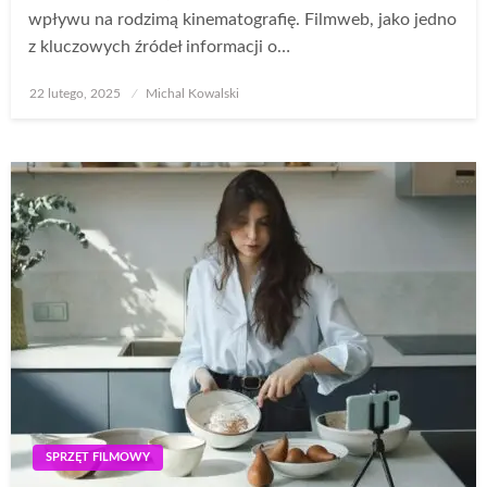
wpływu na rodzimą kinematografię. Filmweb, jako jedno
z kluczowych źródeł informacji o…
Opublikowane
22 lutego, 2025
Michal Kowalski
w
SPRZĘT FILMOWY