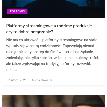
PORADNIKI
Platformy streamingowe a rodzime produkcje –
czy to dobre połączenie?
Nie ma co ukrywać – platformy streamingowe na stałe
wpisały się w naszą codzienność. Zapewniają niemal
nieograniczony dostęp do filmów i seriali na żądanie,
zmieniając nie tylko sposób, w jaki konsumujemy treści,
ale także wpływając na tradycyjne formy rozrywki,
takie…
Opublikowane
27 lutego, 2025
Michal Kowalski
w